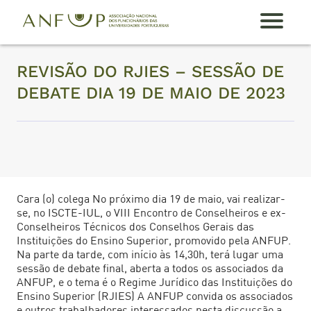
A
A
REVISÃO DO RJIES – SESSÃO DE
N
F
DEBATE DIA 19 DE MAIO DE 2023
U
P
For
maç
ões
Tor
Cara (o) colega No próximo dia 19 de maio, vai realizar-
nar-
se, no ISCTE-IUL, o VIII Encontro de Conselheiros e ex-
me
Conselheiros Técnicos dos Conselhos Gerais das
Sóci
Instituições do Ensino Superior, promovido pela ANFUP.
o
Na parte da tarde, com início às 14,30h, terá lugar uma
sessão de debate final, aberta a todos os associados da
Cont
ANFUP, e o tema é o Regime Jurídico das Instituições do
acto
Ensino Superior (RJIES) A ANFUP convida os associados