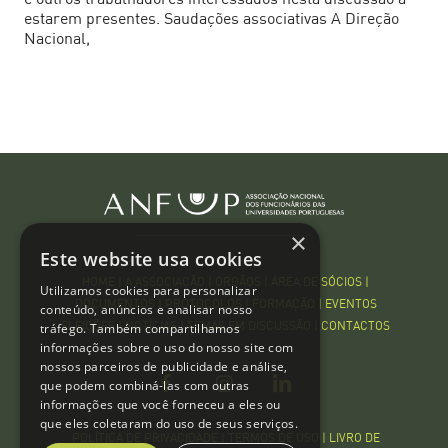
e outros trabalhadores interessados nesta discussão a
estarem presentes. Saudações associativas A Direção
Nacional,
×
Este website usa cookies
HOME
|
A ASSOCIAÇÃO
|
ÓRGÃOS
|
ÁREA DE SÓCIOS
|
Utilizamos cookies para personalizar
DOCUMENTOS
|
PROTOCOLOS
|
FORMAÇÃO
|
EVENTOS
conteúdo, anúncios e analisar nosso
tráfego. Também compartilhamos
ELEIÇÕES
|
NOTÍCIAS
|
TEMAS EM DISCUSSÃO
|
CONTACTOS
informações sobre o uso do nosso site com
nossos parceiros de publicidade e análise,
que podem combiná-las com outras
informações que você forneceu a eles ou
que eles coletaram do uso de seus serviços.
POLÍTICA DE PRIVACIDADE | TERMOS DE USO
|
LIVRO DE