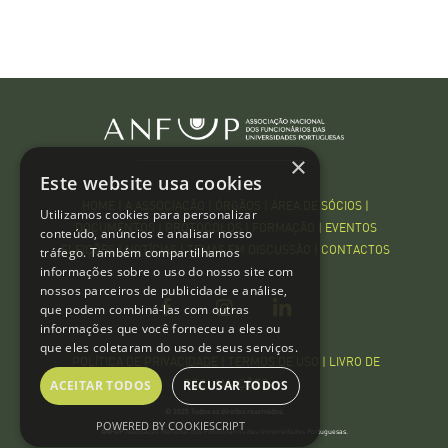
×
Este website usa cookies
HOME
|
A ASSOCIAÇÃO
|
ÓRGÃOS
|
ÁREA DE SÓCIOS
|
Utilizamos cookies para personalizar
DOCUMENTOS
|
PROTOCOLOS
|
FORMAÇÃO
|
EVENTOS
conteúdo, anúncios e analisar nosso
tráfego. Também compartilhamos
ELEIÇÕES
|
NOTÍCIAS
|
TEMAS EM DISCUSSÃO
|
CONTACTOS
informações sobre o uso do nosso site com
nossos parceiros de publicidade e análise,
que podem combiná-las com outras
informações que você forneceu a eles ou
que eles coletaram do uso de seus serviços.
POLÍTICA DE PRIVACIDADE | TERMOS DE USO
|
LIVRO DE
ACEITAR TODOS
RECUSAR TODOS
RECLAMAÇÕES
© 2025 Todos os direitos reservados.
POWERED BY COOKIESCRIPT
ANFUP
Associação Nacional dos Funcionários das Universidades Portuguesas.