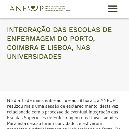
A
A
INTEGRAÇÃO DAS ESCOLAS DE
N
F
ENFERMAGEM DO PORTO,
U
P
COIMBRA E LISBOA, NAS
UNIVERSIDADES
For
maç
ões
Tor
nar-
me
Sóci
No dia 15 de maio, entre as 16 e as 18 horas, a ANFUP
o
realizou mais uma sessão de esclarecimento, desta vez
relacionada com o processo de eventual integração das
Cont
Escolas Superiores de Enfermagem nas Universidades.
acto
Para esta sessão foram convidados e estiveram