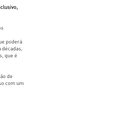
"
clusivo,
os
ue poderá
á décadas,
s, que é
ção de
sso com um