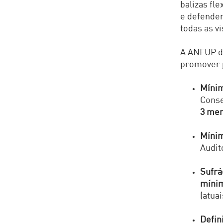
balizas fl
e defenden
todas as v
A ANFUP d
promover j
Mínim
Conse
3 me
Mínim
Audito
Sufrá
mínim
(atuai
Defin