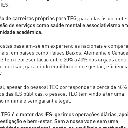
 IES;
ão de carreiras próprias para TEG
, paralelas às docente
são de serviços como saúde mental e associativismo a t
nidade académica.
postas baseiam-se em experiências nacionais e compar
nais: em países como Países Baixos, Alemanha e Canadá
G tem representação entre 20% a 40% nos órgãos centr
o-decisão, garantindo equilíbrio entre gestão, eficiênci
a.
l, apesar do pessoal TEG corresponder a cerca de 48%
os das IES públicas, o pessoal TEG tem vindo a ter uma
ão mínima e sem garantia legal.
 TEG é o motor das IES: gerimos operações diárias, ap
vestigação e bem-estar. Sem a nossa voz e sem uma