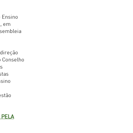
e Ensino
o, em
ssembleia
 direção
o Conselho
os
stas
nsino
estão
 PELA