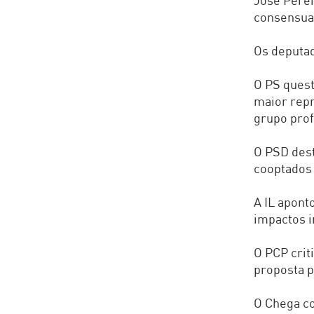
José Perei
consensua
Os deputa
O PS quest
maior rep
grupo prof
O PSD dest
cooptados 
A IL apont
impactos i
O PCP crit
proposta p
O Chega c