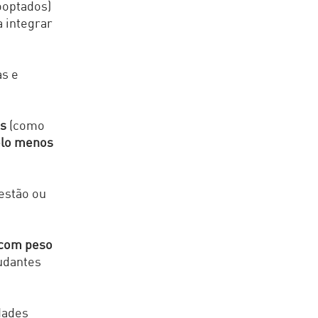
ooptados)
a integrar
as e
os
(como
lo menos
estão ou
, com peso
tudantes
dades