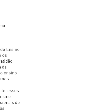
cia
 de Ensino
o os
atidão
a da
do ensino
amos.
interesses
Ensino
sionais de
 às