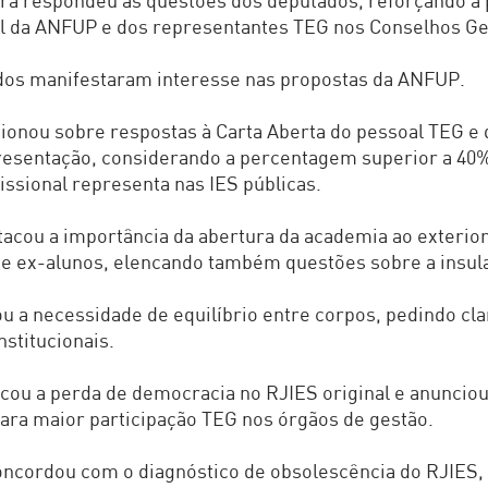
ra respondeu às questões dos deputados, reforçando a 
l da ANFUP e dos representantes TEG nos Conselhos Ge
dos manifestaram interesse nas propostas da ANFUP.
ionou sobre respostas à Carta Aberta do pessoal TEG e
resentação, considerando a percentagem superior a 40%
issional representa nas IES públicas.
acou a importância da abertura da academia ao exterior,
e ex-alunos, elencando também questões sobre a insul
ou a necessidade de equilíbrio entre corpos, pedindo cl
nstitucionais.
icou a perda de democracia no RJIES original e anuncio
ara maior participação TEG nos órgãos de gestão.
oncordou com o diagnóstico de obsolescência do RJIES