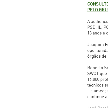
CONSULTE
PELO GRU
A audiênci
PSD, IL, P
18 anos e 
Joaquim Fe
oportunida
órgãos de 
Roberto So
SWOT que 
16.000 pro
técnicos s
– e ameaça
continue a