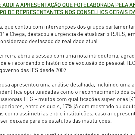
 AQUI A APRESENTAÇÃO QUE FOI ELABORADA PELA A
PO DE REPRESENTANTES NOS CONSELHOS GERAIS DA
a, que contou com intervenções dos grupos parlamentar
CP e Chega, destacou a urgência de atualizar o RJIES, em
considerado desfasado da realidade atual.
rreira abriu a sessão com uma nota introdutória, agra
de e recordando o histórico de exclusão do pessoal TE
governo das IES desde 2007.
usa apresentou uma análise detalhada, incluindo uma a
identifica oportunidades como o reconhecimento dos c
fissionais TEG – muitos com qualificações superiores (
uperiores, entre os quais, 17% já com mestrado ou dou
s como assimetrias entre instituições, caso a represen
 ser deixada para os estatutos das instituições.