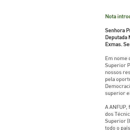
Nota intro
Senhora P
Deputada 
Exmas. Se
Em nome da
Superior 
nossos re
pela oport
Democracia
superior e
A ANFUP, f
dos Técnic
Superior (
todo o paí