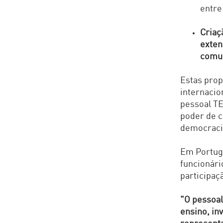
entre
Criaç
exten
comu
Estas pro
internacio
pessoal TE
poder de c
democraci
Em Portuga
funcionári
participaç
"O pessoal
ensino, in