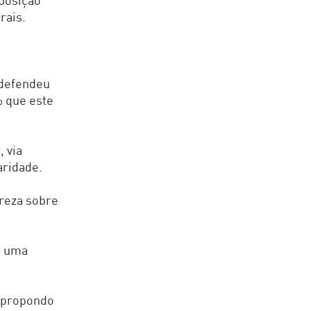
posição
rais.
 defendeu
 que este
 via
aridade.
areza sobre
u uma
, propondo