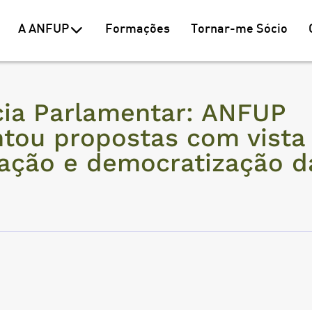
A ANFUP
Formações
Tornar-me Sócio
cia Parlamentar: ANFUP
tou propostas com vista
cação e democratização d