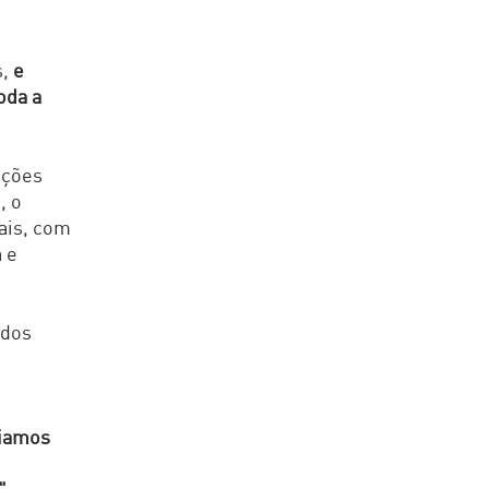
s,
e
oda a
ações
, o
ais, com
a e
 dos
oiamos