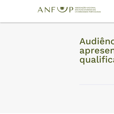
Audiên
apresen
qualifi