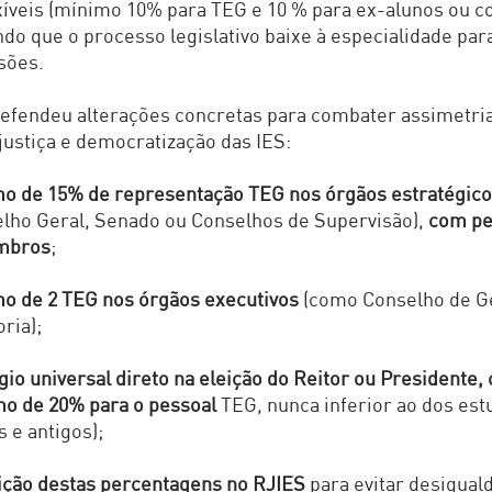
exíveis (mínimo 10% para TEG e 10 % para ex-alunos ou c
do que o processo legislativo baixe à especialidade par
isões.
efendeu alterações concretas para combater assimetri
ustiça e democratização das IES:
o de 15% de representação TEG nos órgãos estratégic
lho Geral, Senado ou Conselhos de Supervisão),
com pe
mbros
;
o de 2 TEG nos órgãos executivos
(como Conselho de G
ria);
gio universal direto na eleição do Reitor ou Presidente
o de 20% para o pessoal
TEG, nunca inferior ao dos es
s e antigos);
ição destas percentagens no RJIES
para evitar desigual