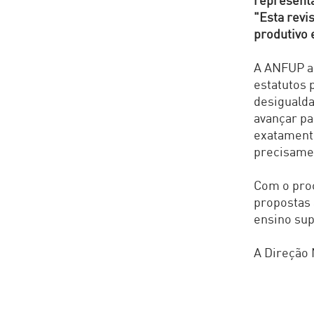
representa
"Esta revi
produtivo 
A ANFUP al
estatutos 
desiguald
avançar pa
exatamente
precisamen
Com o proc
propostas
ensino sup
A Direção