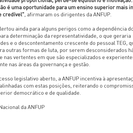
tividade proporcional, perde-se equilíbrio e motivação.
são é uma oportunidade para um ensino superior mais in
e credível"
, afirmaram os dirigentes da ANFUP.
ertou ainda para alguns perigos como a dependência d
para determinação da representatividade, o que geraria
ades e o descontentamento crescente do pessoal TEG, q
ra outras formas de luta, por serem desconsiderados h
 nas vertentes em que são especializados e experiente
te nas áreas da governança e gestão.
esso legislativo aberto, a ANFUP incentiva à apresenta
 alinhadas com estas posições, reiterando o compromi
erior democrático e de qualidade.
 Nacional da ANFUP