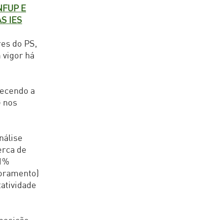
NFUP E
S IES
es do PS,
 vigor há
decendo a
G nos
nálise
erca de
41%
toramento)
tatividade