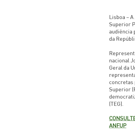
Lisboa – A
Superior P
audiência 
da Repúbli
Represent
nacional J
Geral da 
represent
concretas 
Superior (
democratiz
(TEG).
CONSULTE
ANFUP