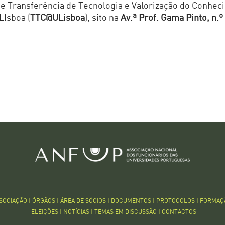
e Transferência de Tecnologia e Valorização do Conhec
LIsboa (
TTC@ULisboa
), sito na
Av.ª Prof. Gama Pinto, n.º
SSOCIAÇÃO
|
ÓRGÃOS
|
ÁREA DE SÓCIOS
|
DOCUMENTOS
|
PROTOCOLOS
|
FORMAÇ
ELEIÇÕES
|
NOTÍCIAS
|
TEMAS EM DISCUSSÃO
|
CONTACTOS