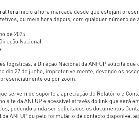
al terá início à hora marcada desde que estejam prese
fetivos, ou meia hora depois, com qualquer número de 
nho de 2025
Direção Nacional
a
es logísticas, a Direção Nacional da ANFUP solicita que
 ao dia 27 de junho, impreterivelmente, devendo os asso
r presencialmente ou por zoom.
e servem de suporte à apreciação do Relatório e Conta
no site da ANFUP e acessível através do link que será en
dos, podendo ainda ser solicitados o
s documentos Contab
l da ANFUP ou pelo formulário de contacto disponível aqu