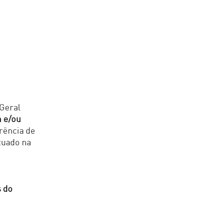
Geral
m e/ou
erência de
tuado na
s do