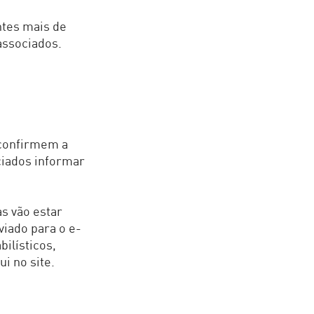
ntes mais de
associados.
 confirmem a
ciados informar
s vão estar
viado para o e-
ilísticos,
i no site.