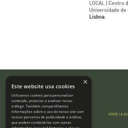
LOCAL | Centro d
Universidade de 
Lisboa
.
×
Este website usa cookies
Utilizamos cookies para personalizar
conteúdo, anúncios e analisar nosso
tráfego. Também compartilhamos
informações sobre o uso do nosso site com
HOME
|
A A
nossos parceiros de publicidade e análise,
que podem combiná-las com outras
informações que você forneceu a eles ou